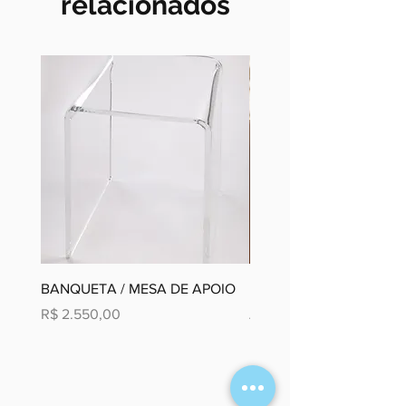
relacionados
BANQUETA / MESA DE APOIO
Moldura Paisagem em D
Preço
Preço promocional
R$ 2.550,00
A partir de