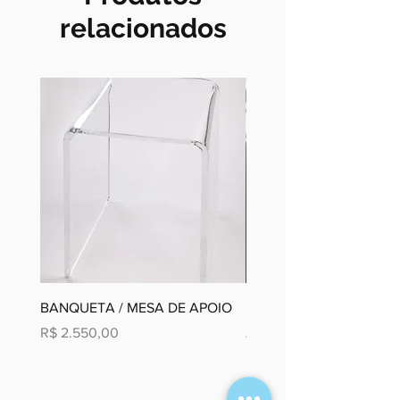
relacionados
BANQUETA / MESA DE APOIO
Moldura Paisagem em D
Preço
Preço promocional
R$ 2.550,00
A partir de