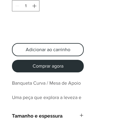
Adicionar ao carrinho
Comprar agora
Banqueta Curva / Mesa de Apoio
Uma peça que explora a leveza e
a pureza do acrílico em sua forma
mais essencial. Moldada a partir
Tamanho e espessura
de uma única chapa transparente,
combina linhas suaves,
Qualidade do material: Acrílico Cast
transparência absoluta e presença
Virgem de Alta Qualidade