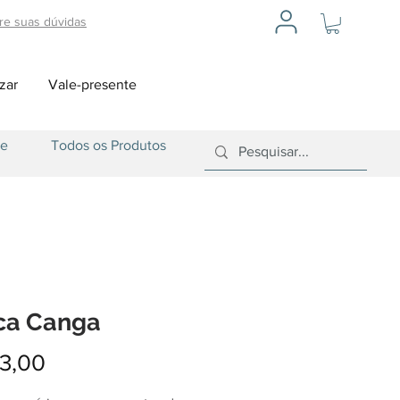
ire suas dúvidas
zar
Vale-presente
ce
Todos os Produtos
ica Canga
Preço
3,00