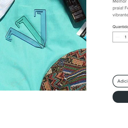
Melhor 
praia! F
vibrant
ficar m
Quantid
vento.
Surpres
unidade
enviada
opções 
Adici