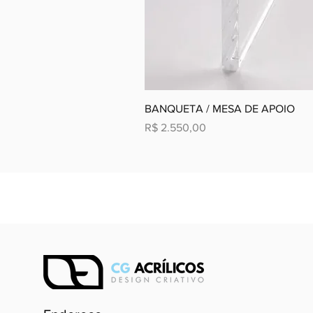
BANQUETA / MESA DE APOIO
Preço
R$ 2.550,00