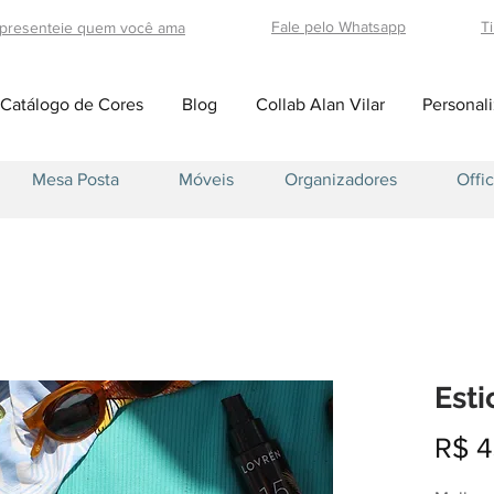
Fale pelo Whatsapp
T
 presenteie quem você ama
Catálogo de Cores
Blog
Collab Alan Vilar
Personali
Mesa Posta
Móveis
Organizadores
Offi
Est
R$ 4