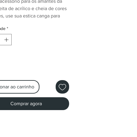
acessório para os amantes da
eita de acrílico e cheia de cores
es, use sua estica canga para
ais tranquilo sem o incomodo do
ade
*
a nas cores! Você receberá 4
s da mesma cor, mas ela será
 de forma aleatória entre as
disponíveis.
onar ao carrinho
Comprar agora