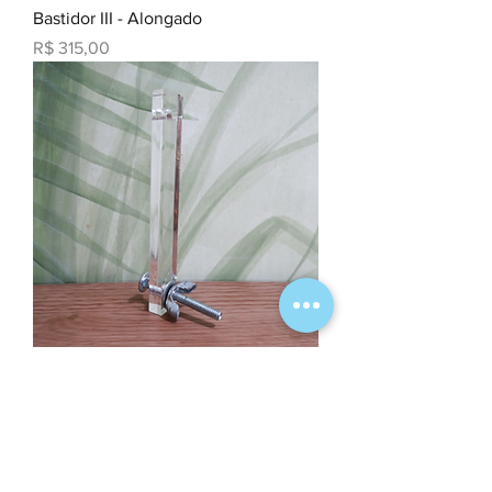
Bastidor III - Alongado
Preço
R$ 315,00
Articulação Adiconal
Preço
R$ 70,00