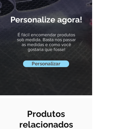
maior durabilidade da peça
sexta-feira, em hórario comercial.
Após o período de produção será
enviado conforme método de entrega
Personalize agora!
escolhido.
É fácil encomendar produtos
sob medida. Basta nos passar
as medidas e como você
gostaria que fosse!
Personalizar
Produtos
relacionados