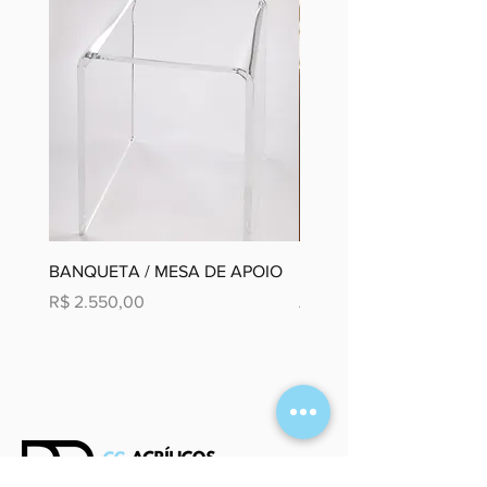
BANQUETA / MESA DE APOIO
Moldura Paisagem em D
Preço
Preço promocional
R$ 2.550,00
A partir de