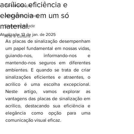
acrílico: eficiência e
Personalização
elegância em um só
Aplicações e Usos
material.
Sustentabilidade
Atualizado:
13 de jan. de 2025
Arte e Cultura
As placas de sinalização desempenham 
um papel fundamental em nossas vidas, 
guiando-nos, informando-nos e 
mantendo-nos seguros em diferentes 
ambientes. E quando se trata de criar 
sinalizações eficientes e atraentes, o 
acrílico é uma escolha excepcional. 
Neste artigo, vamos explorar as 
vantagens das placas de sinalização em 
acrílico, destacando sua eficiência e 
elegância como opção para uma 
comunicação visual eficaz.