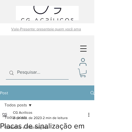
Vale-Presente: presenteie quem você ama
Post
Todos posts
CG Acrílicos
Todos posts
2 de dez. de 2023
2 min de leitura
Placas de sinalização em
Cuidados e Informações