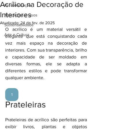
Acrílico na Decoração de
Personalização
Interiores
Aplicações e Usos
Atualizado:
24 de fev. de 2025
Sustentabilidade
O acrílico é um material versátil e 
Arte e Cultura
elegante que está conquistando cada 
vez mais espaço na decoração de 
interiores. Com sua transparência, brilho 
e capacidade de ser moldado em 
diversas formas, ele se adapta a 
diferentes estilos e pode transformar 
qualquer ambiente.
1
Prateleiras
Prateleiras de acrílico são perfeitas para 
exibir livros, plantas e objetos 