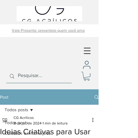
Vale-Presente: presenteie quem você ama
Post
Todos posts
CG Acrílicos
Todos posts
8 de jul. de 2024
1 min de leitura
Ideias Criativas para Usar
Cuidados e Informações